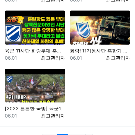
육군 11사단 화랑부대 훈련 강도 매우 강하며 숨겨진 …
화랑! 11기동사단 혹한기 훈련을 명 받았습니다!!(f…
등록일
등록자
등록일
등록자
06.01
최고관리자
06.01
최고관리자
[2022 튼튼한 국방] 육군11기동사단, 개편 이래 …
등록일
등록자
06.01
최고관리자