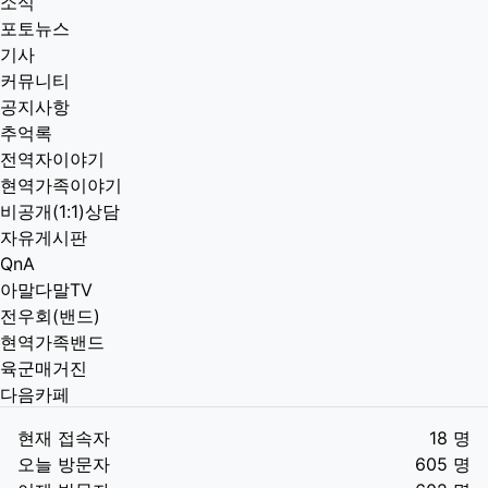
소식
포토뉴스
기사
커뮤니티
공지사항
추억록
전역자이야기
현역가족이야기
비공개(1:1)상담
자유게시판
QnA
아말다말TV
전우회(밴드)
현역가족밴드
육군매거진
다음카페
현재 접속자
18 명
오늘 방문자
605 명