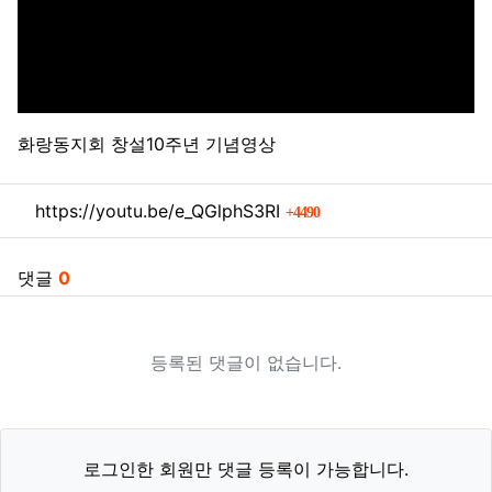
화랑동지회 창설10주년 기념영상
관련자료
회 연결
https://youtu.be/e_QGlphS3RI
4490
댓글
0
등록된 댓글이 없습니다.
로그인한 회원만 댓글 등록이 가능합니다.