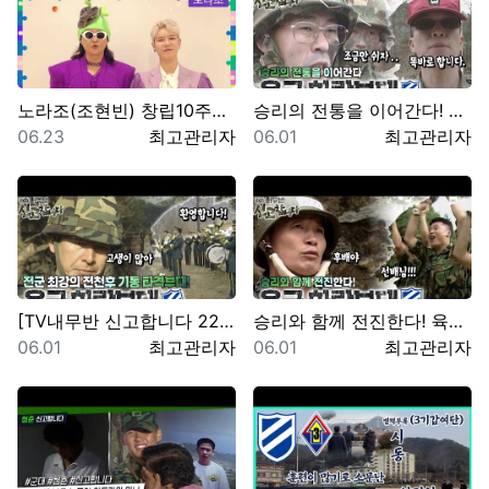
노라조(조현빈) 창립10주년 기념행사 초청 영상
승리의 전통을 이어간다! 육군 화랑부대???? [TV내…
등록일
등록자
등록일
등록자
06.23
최고관리자
06.01
최고관리자
[TV내무반 신고합니다 22화]ㅣ 전군 최강의 전천후 …
승리와 함께 전진한다! 육군 화랑부대???? [TV내무…
등록일
등록자
등록일
등록자
06.01
최고관리자
06.01
최고관리자