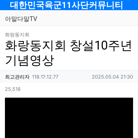
메뉴
대한민국육군11사단커뮤니티
아말다말TV
분류
화랑동지회
화랑동지회 창설10주년
기념영상
작성자 정보
작성
아이피
작성일
최고관리자
118.♡.12.77
2025.05.04 21:30
컨텐츠 정보
조회
25,518
본문