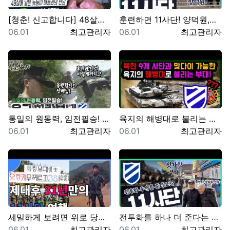
[청춘! 신고합니다] 48살에 낳은 늦둥이 아들과의 만…
훈련하면 11사단! 양덕원,시동(feat.3기갑여단)
등록일
등록자
등록일
등록자
06.01
최고관리자
06.01
최고관리자
통일의 원동력, 임전필승! 육군 화랑부대???? [TV…
육지의 해병대로 불리는 육군 제11기동사단 화랑부대. …
등록일
등록자
등록일
등록자
06.01
최고관리자
06.01
최고관리자
세밀하게 보려면 위로 당기세요 0:12 0:36 …
전투화를 하나 더 준다는 썰(?) 11사단, 젓가락 부…
등록일
등록자
등록일
등록자
06.01
최고관리자
06.01
최고관리자