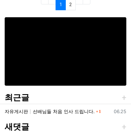
(current)
(last)
1
2
최근글
댓글
등록일
자유게시판
선배님들 처음 인사 드립니다.
06.25
1
새댓글