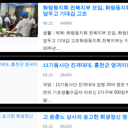
화랑동지회 전북지부 모임, 화랑동지
앞두고 기대감 고조
등록일
조회
06.21
44068
생활
제목: 화랑동지회 전북지부 모임, 화랑
앞두고 기대감 고조화랑동지회 전북지부는 지난
10주년…
11기동사단 진격대대, 홍천군 영귀미
등록일
조회
03.21
26483
국방
11기동사단 진격대대 장병 20여 명은 
면의 기초생활수급자 어르신 2가구에 500장씩 
달…
고 윤충노 상사의 숭고한 희생정신 
등록일
조회
03.21
85103