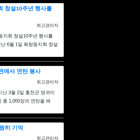
회 창설10주년 행사를
등록자
최고관리자
동지회 창설10주년 행사를
 6월 1일 화랑동지회 창설
면에서 연탄 봉사
등록자
최고관리자
지난 3월 2일 홍천군 영귀미
총 1,000장의 연탄을 배
영원히 기억
등록자
최고관리자