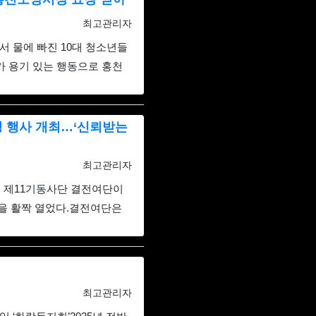
등록자
최고관리자
물에 빠진 10대 청소년들
가 용기 있는 행동으로 홍천
청 행사 개최…‘신뢰받는
등록자
최고관리자
 제11기동사단 결전여단이
을 활짝 열었다.결전여단은
등록자
최고관리자