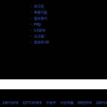
로그인
회원가입
정보찾기
FAQ
1:1문의
신고글
접속자 10
130기보대
127기보대대
수송부
사단직할
59전차대
128기