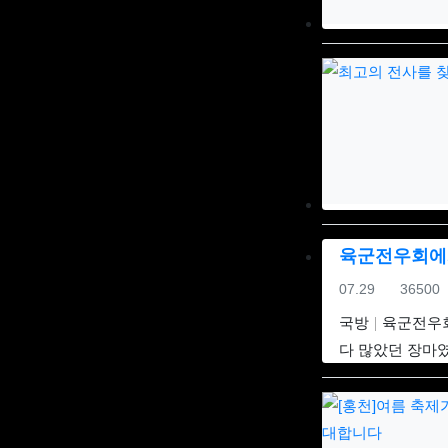
육군전우회에
등록일
조회
07.29
36500
국방
육군전우회
다 많았던 장마