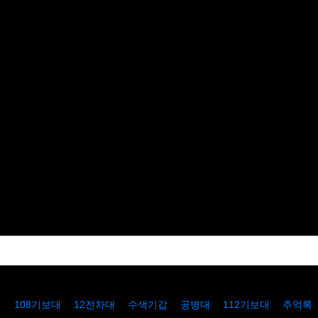
치
108기보대
12전차대
수색기갑
공병대
112기보대
추억록