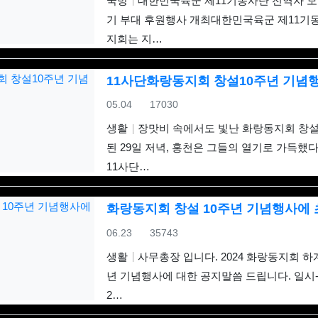
국방
대한민국육군 제11기동사단 전역자 모임
기 부대 후원행사 개최대한민국육군 제11기
지회는 지…
11사단화랑동지회 창설10주년 기념
등록일
조회
05.04
17030
생활
장맛비 속에서도 빛난 화랑동지회 창설
된 29일 저녁, 홍천은 그들의 열기로 가득했
11사단…
화랑동지회 창설 10주년 기념행사에
등록일
조회
06.23
35743
생활
사무총장 입니다. 2024 화랑동지회 하
년 기념행사에 대한 공지말씀 드립니다. 일시-6
2…