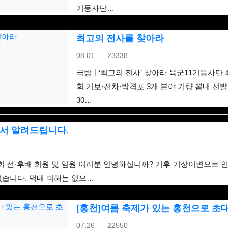
기동사단…
최고의 전사를 찾아라
등록일
조회
08.01
23338
국방
‘최고의 전사’ 찾아라 육군11기동사단
회 기보·전차·박격포 3개 분야 기량 뽐내 선
30…
서 알려드립니다.
 선·후배 회원 및 임원 여러분 안녕하십니까? 기후·기상이변으로 인
였습니다. 댁내 피해는 없으…
[홍천]여름 축제가 있는 홍천으로 초
등록일
조회
07.26
22550