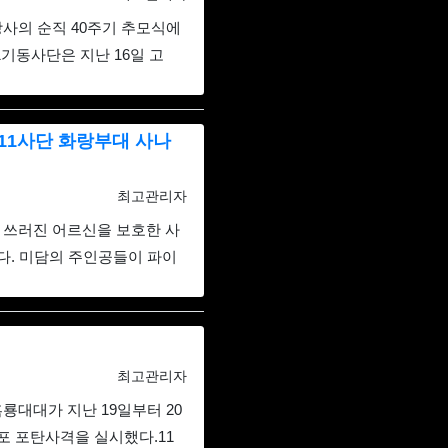
사의 순직 40주기 추모식에
1기동사단은 지난 16일 고
11사단 화랑부대 사나
등록자
최고관리자
 쓰러진 어르신을 보호한 사
다. 미담의 주인공들이 파이
등록자
최고관리자
룡대대가 지난 19일부터 20
포 포탄사격을 실시했다.11