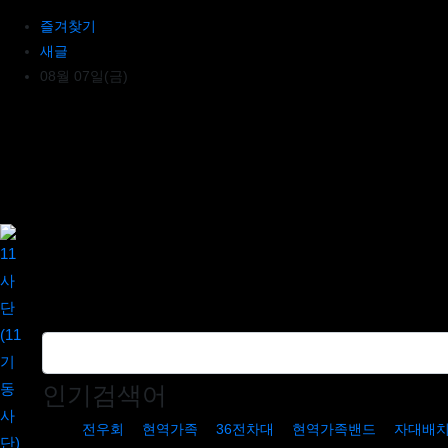
상단 네비
즐겨찾기
새글
08월 07일(금)
인기검색어
전우회
현역가족
36전차대
현역가족밴드
자대배