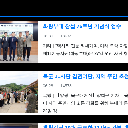
화랑부대 창설 75주년 기념식 엄수
등록일
조회
08.30
18674
기타
“역사와 전통 되새기며, 미래 도약 다짐” 
제11기동사단(화랑부대)은 27일 오전 사단 창
육군 11사단 결전여단, 지역 주민 초
8군번이라 너무 반갑습니다.
등록일
조회
06.28
14578
투호9연대가 우리때는 보병9연대 였거든요. ㅎㅎ 아마 기걔화사단
국방
【양평=육군매거진】양희문 기자 = 육
 있는 부대가 2000년도에는 9연대 3대대 였습니다. 3대대 9중대 9
이 지역 주민과의 소통 강화를 위해 부대의 
1사단에서 고생많았습니다. !! 화랑!!
24일 경…
홍천강서 10대 구조한 11사단 간부,