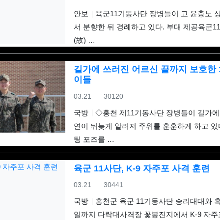
안보
육군11기동사단 장병들이 고 윤충노 상
서 분향한 뒤 경례하고 있다. 부대 제공육군1
(故) …
길가에 쓰러진 어르신 끝까지 보호한 
이들
등록일
조회
03.21
30120
국방
◇홍천 제11기동사단 장병들이 길가에
연이 뒤늦게 알려져 주위를 훈훈하게 하고 있
팅 포즈를 …
육군 11사단, K-9 자주포 사격 훈련
등록일
조회
03.21
30441
국방
홍천군 육군 11기동사단 승리대대와 흑
일까지 다락대사격장 꽃봉진지에서 K-9 자주