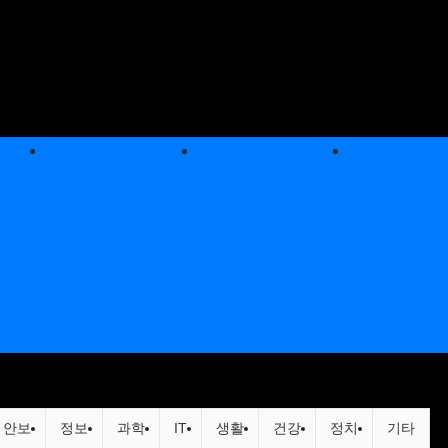
V
전우회(밴드)
현역가족밴드
육군매거
류 목록
안보
정보
과학
IT
생활
건강
정치
기타