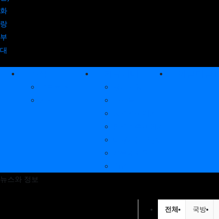
메인 메뉴
소식
커뮤니티
아말다말T
포토뉴스
공지사항
기사
추억록
전역자이야기
현역가족이야기
비공개(1:1)상담
자유게시판
QnA
뉴스와 정보
뉴스와 정보 분
전체
국방