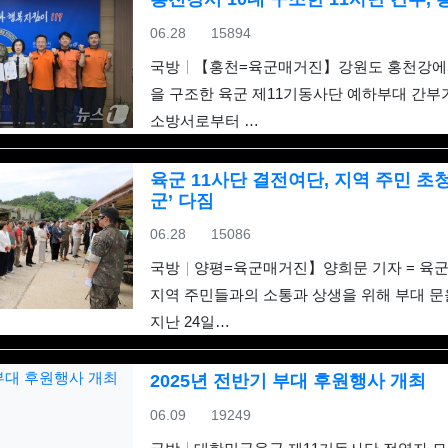
등록일
조회
06.28
15894
국방
【홍천=육군매거진】강원도 홍천강에서 
을 구조한 육군 제11기동사단 예하부대 간부
소방서로부터 …
육군 11사단 결전여단, 지역 주민 초
군’ 다짐
등록일
조회
06.28
15086
국방
양평=육군매거진】양희문 기자 = 육군
지역 주민들과의 소통과 상생을 위해 부대 문
지난 24일…
2025년 전반기 부대 후원행사 개최
등록일
조회
06.09
19249