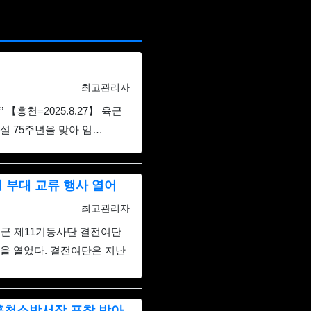
날짜순 정렬
게시판 검색
등록자
최고관리자
【홍천=2025.8.27】 육군
설 75주년을 맞아 임…
청 부대 교류 행사 열어
등록자
최고관리자
으로 바뀌면서 보병에서 투호9여단으로…
군 제11기동사단 결전여단
8년 입대해서 2000…
문을 열었다. 결전여단은 지난
 홍천소방서장 표창 받아