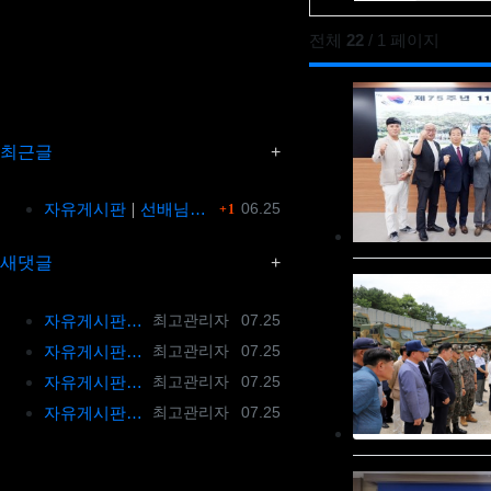
전체
22
/ 1 페이지
최근글
댓글
등록일
자유게시판
선배님들 처음 인사 드립니다.
06.25
1
새댓글
등록자
등록일
자유게시판
98년 8월 9연대 3대대 9중대 전역했습니다. 9
최고관리자
07.25
등록자
등록일
자유게시판
가사중에 연대를 여단으로 바꾼거하고 마지막에 
최고관리자
07.25
등록자
등록일
자유게시판
후배님 저도 9연대 전역했어요. 지금 기갑수색대대가
최고관리자
07.25
등록자
등록일
자유게시판
후배님 답글이 늦었네요. 08년도에 전역했군요. 1
최고관리자
07.25