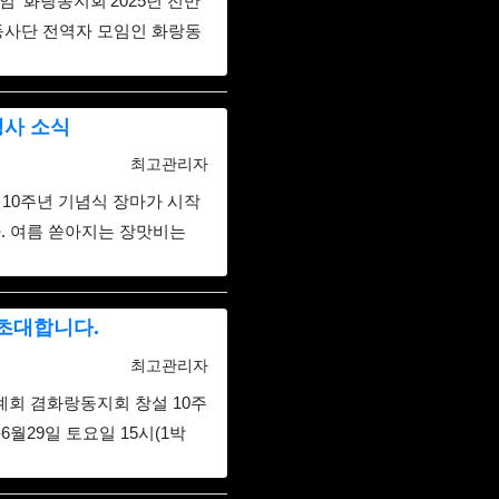
 ‘화랑동지회’2025년 전반
동사단 전역자 모임인 화랑동
행사 소식
등록자
최고관리자
10주년 기념식 장마가 시작
다. 여름 쏟아지는 장맛비는
 초대합니다.
등록자
최고관리자
계회 겸화랑동지회 창설 10주
월29일 토요일 15시(1박