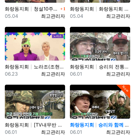
댓글
화랑동지회
청설10주년 기념식 영상
화랑동지회
화랑동지회 창설10주년 기념영상
1
등록일
등록자
등록일
등록자
05.04
최고관리자
05.04
최고관리자
화랑동지회
노라조(조현빈) 창립10주년 기념행사 초청 영상
화랑동지회
승리의 전통을 이어간다! 육군 화랑부대???? [TV내…
등록일
등록자
등록일
등록자
06.23
최고관리자
06.01
최고관리자
Now
화랑동지회
[TV내무반 신고합니다 22화]ㅣ 전군 최강의 전천후 …
화랑동지회
승리와 함께 전진한다! 육군 화랑부대???? [TV내무…
등록일
등록자
등록일
등록자
06.01
최고관리자
06.01
최고관리자