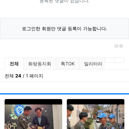
등록된 댓글이 없습니다.
로그인한 회원만 댓글 등록이 가능합니다.
목록
아말다말TV 분류 목록
이전 분
다음
전체
화랑동지회
톡TOK
밀리터리
데일리
전체
24
/ 1 페이지
날짜
게