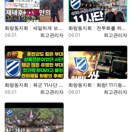
화랑동지회
세밀하게 보려면 위로 당기세요 0:12 0:36 …
화랑동지회
전투화를 하나 더 준다는 썰(?) 11사단, 젓가락 부…
등록일
등록자
등록일
등록자
06.01
최고관리자
06.01
최고관리자
화랑동지회
육군 11사단 화랑부대 훈련 강도 매우 강하며 숨겨진 …
화랑동지회
화랑! 11기동사단 혹한기 훈련을 명 받았습니다!!(f…
등록일
등록자
등록일
등록자
06.01
최고관리자
06.01
최고관리자