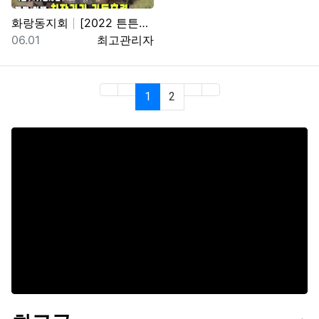
화랑동지회
[2022 튼튼한 국방] 육군11기동사단, 개편 이래 …
등록일
등록자
06.01
최고관리자
(current)
(last)
1
2