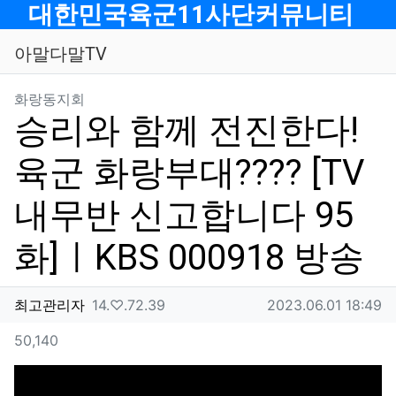
메뉴
대한민국육군11사단커뮤니티
아말다말TV
분류
화랑동지회
승리와 함께 전진한다!
육군 화랑부대???? [TV
내무반 신고합니다 95
화]ㅣKBS 000918 방송
작성자 정보
작성
아이피
작성일
최고관리자
14.♡.72.39
2023.06.01 18:49
컨텐츠 정보
조회
50,140
본문