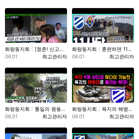
화랑동지회
[청춘! 신고합니다] 48살에 낳은 늦둥이 아들과의 만…
화랑동지회
훈련하면 11사단! 양덕원,시동(feat.3기갑여단)
등록일
등록자
등록일
등록자
06.01
최고관리자
06.01
최고관리자
화랑동지회
통일의 원동력, 임전필승! 육군 화랑부대???? [TV…
화랑동지회
육지의 해병대로 불리는 육군 제11기동사단 화랑부대. …
등록일
등록자
등록일
등록자
06.01
최고관리자
06.01
최고관리자