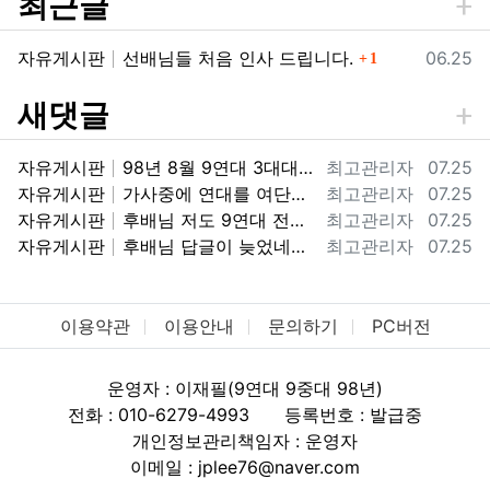
최근글
댓글
등록일
자유게시판
선배님들 처음 인사 드립니다.
06.25
1
새댓글
등록자
등록일
자유게시판
98년 8월 9연대 3대대 9중대 전역했습니다. 98군번이라 너무 반갑습니다.
최고관리자
07.25
등록자
등록일
자유게시판
가사중에 연대를 여단으로 바꾼거하고 마지막에 투호9연대가 우리때는 보병9연대 였거든요. ㅎㅎ 아마 기걔화사단으로 바뀌면서 보병에서 투호9여단으로…
최고관리자
07.25
등록자
등록일
자유게시판
후배님 저도 9연대 전역했어요. 지금 기갑수색대대가 있는 부대가 2000년도에는 9연대 3대대 였습니다. 3대대 9중대 98년 입대해서 2000…
최고관리자
07.25
등록자
등록일
자유게시판
후배님 답글이 늦었네요. 08년도에 전역했군요. 11사단에서 고생많았습니다. !! 화랑!!
최고관리자
07.25
이용약관
이용안내
문의하기
PC버전
운영자 : 이재필(9연대 9중대 98년)
전화 : 010-6279-4993
등록번호 : 발급중
개인정보관리책임자 : 운영자
이메일 : jplee76@naver.com