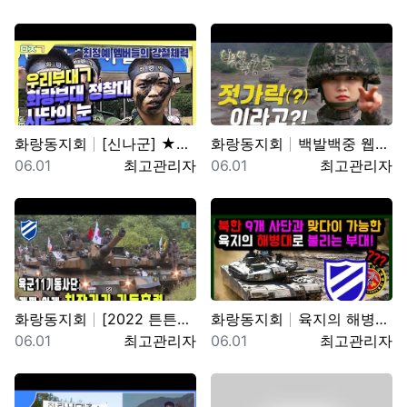
화랑동지회
[신나군] ★구독자 요청★ 11사단 화랑부대 정찰대대_…
화랑동지회
백발백중 웹드라마 시즌5 제1편 '제11기계화보병사단'
등록일
등록자
등록일
등록자
06.01
최고관리자
06.01
최고관리자
화랑동지회
[2022 튼튼한 국방] 육군11기동사단, 개편 이래 …
화랑동지회
육지의 해병대로 불리는 육군 제11기동사단 화랑부대. …
등록일
등록자
등록일
등록자
06.01
최고관리자
06.01
최고관리자