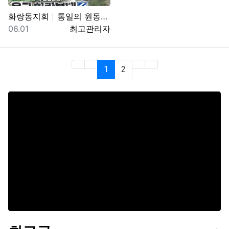
화랑동지회
통일의 원동력, 임전필승! 육군 화랑부대???? [TV…
등록일
등록자
06.01
최고관리자
(current)
(last)
1
2