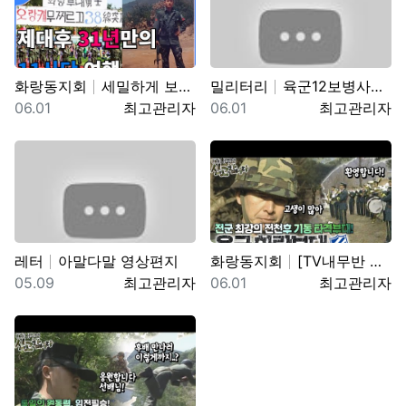
화랑동지회
세밀하게 보려면 위로 당기세요 0:12 0:36 …
밀리터리
육군12보병사단 수도탈환대대 을지유격훈련장 산악 장애물…
등록일
등록자
등록일
등록자
06.01
최고관리자
06.01
최고관리자
레터
아말다말 영상편지
화랑동지회
[TV내무반 신고합니다 22화]ㅣ 전군 최강의 전천후 …
등록일
등록자
등록일
등록자
05.09
최고관리자
06.01
최고관리자