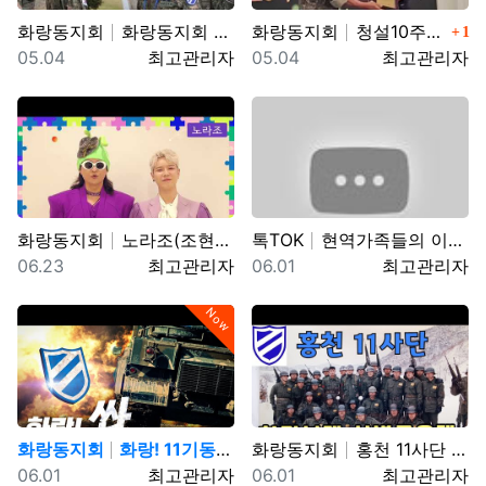
댓글
화랑동지회
화랑동지회 창설10주년 기념영상
화랑동지회
청설10주년 기념식 영상
1
등록일
등록자
등록일
등록자
05.04
최고관리자
05.04
최고관리자
화랑동지회
노라조(조현빈) 창립10주년 기념행사 초청 영상
톡TOK
현역가족들의 이야기 _ 카페로 이전하며
등록일
등록자
등록일
등록자
06.23
최고관리자
06.01
최고관리자
Now
화랑동지회
화랑! 11기동사단 혹한기 훈련을 명 받았습니다!!(f…
화랑동지회
홍천 11사단 신병교육대 /1991년 2월5일~3월22…
등록일
등록자
등록일
등록자
06.01
최고관리자
06.01
최고관리자