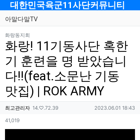
메뉴
대한민국육군11사단커뮤니티
아말다말TV
분류
화랑동지회
화랑! 11기동사단 혹한
기 훈련을 명 받았습니
다!!(feat.소문난 기동
맛집) | ROK ARMY
작성자 정보
작성
아이피
작성일
최고관리자
14.♡.72.39
2023.06.01 18:43
컨텐츠 정보
조회
41,019
본문