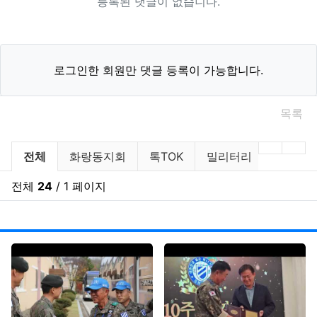
등록된 댓글이 없습니다.
로그인한 회원만 댓글 등록이 가능합니다.
목록
아말다말TV 분류 목록
이전 분
다음
전체
화랑동지회
톡TOK
밀리터리
데일리
전체
24
/ 1 페이지
조회
게