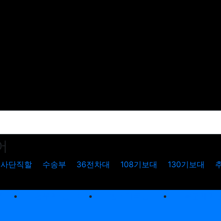
어
사단직할
수송부
36전차대
108기보대
130기보대
V
전우회(밴드)
현역가족밴드
육군매거