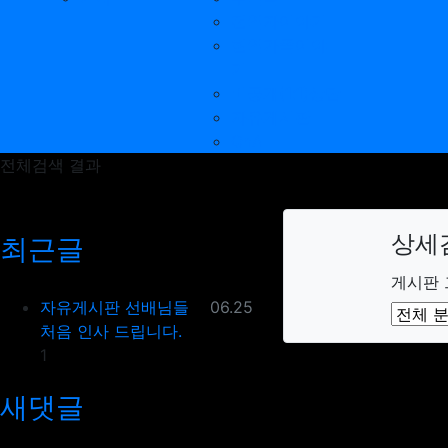
전역자이야기
현역가족이야
기
비공개(1:1)상담
자유게시판
QnA
전체검색 결과
상세
최근글
그룹
게시판
등록일
자유게시판
선배님들
06.25
처음 인사 드립니다.
댓글
1
새댓글