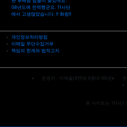
판
후배님 답글이 늦었네요.
08년도에 전역했군요. 11사단
에서 고생많았습니다. !! 화랑!!
개인정보처리방침
이메일 무단수집거부
책임의 한계와 법적고지
운영자 : 이재필(9연대 9중대 98년)
전
본 사이트는 11사